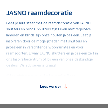
JASNO raamdecoratie
Geef je huis sfeer met de raamdecoratie van JASNO:
shutters
en
blinds
. Shutters zijn luiken met regelbare
lamellen en blinds zijn onze houten jaloezieën. Laat je
inspireren door de mogelijkheden met shutters en
jaloezieën in verschillende woonruimtes en voor
raamsoorten. Ervaar JASNO shutters en jaloezieën zelf in
ons
Inspiratiecentrum
of bij een van onze
deskundige
dealers
. Wij adviseren je graag!
Shutters en jaloezieën:
perfectie tot in het kleinste
Lees verder
detail
De verrassende schoonheid van JASNO shutters en