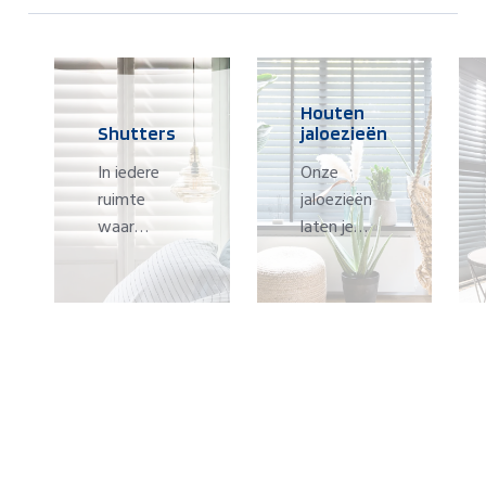
Houten
Shutters
jaloezieën
In iedere
Onze
ruimte
jaloezieën
waar
laten je
shutters
eenvoudig
hangen,
spelen met
gebeurt
zonlicht en
ineens iets
schaduw.
moois.