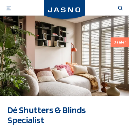
Overslaan
en
naar
de
inhoud
gaan
Dealer
Dé Shutters & Blinds
Specialist