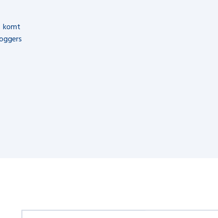
n komt
loggers