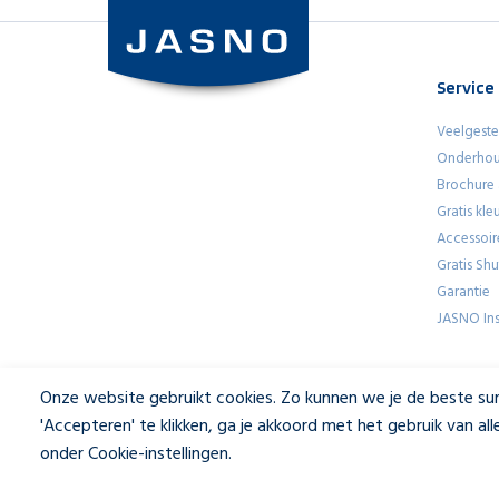
Service
Veelgeste
Onderhou
Brochure
Gratis kl
Accessoir
Gratis Sh
Garantie
JASNO Ins
Onze website gebruikt cookies. Zo kunnen we je de beste sur
'Accepteren' te klikken, ga je akkoord met het gebruik van a
Disclaimer & Privacybeleid
|
Cookie-instellingen
onder Cookie-instellingen.
Privacybeleid