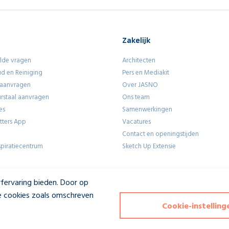
Zakelijk
lde vragen
Architecten
d en Reiniging
Pers en Mediakit
 aanvragen
Over JASNO
eurstaal aanvragen
Ons team
es
Samenwerkingen
utters App
Vacatures
Contact en openingstijden
piratiecentrum
Sketch Up Extensie
fervaring bieden. Door op
lle cookies zoals omschreven
Deze website wordt beschermd do
Cookie-instelling
van 