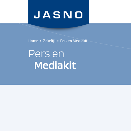
Overslaan
en
naar
de
inhoud
gaan
Home
Zakelijk
Pers en Mediakit
Pers en
Mediakit