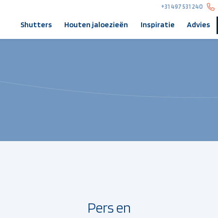
+31 497 531 240
Shutters
Houten jaloezieën
Inspiratie
Advies
Pers en