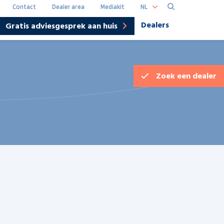
NL
Contact
Dealer area
Mediakit
Dealers
Gratis adviesgesprek aan huis
Hoofdna
DE
Zoek een
dealer