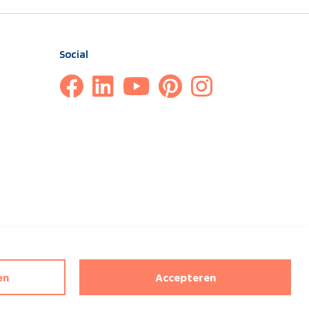
Social
or reCAPTCHA en het
privacybeleid
en de
servicevoorwaarden
en
Accepteren
Google zijn van toepassing. Copyrights reserved Jasno shutters