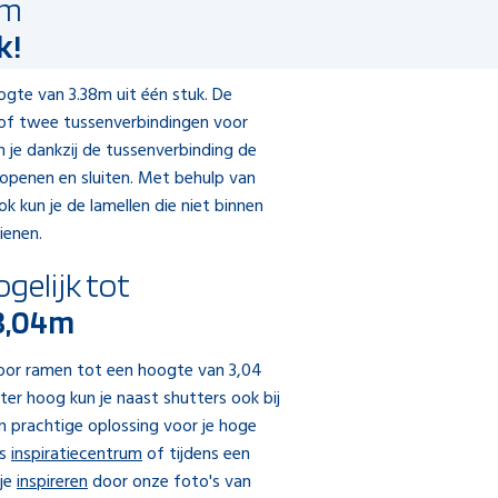
8m
k!
gte van 3.38m uit één stuk. De
n of twee tussenverbindingen voor
n je dankzij de tussenverbinding de
 openen en sluiten. Met behulp van
k kun je de lamellen die niet binnen
ienen.
ogelijk tot
3,04m
oor ramen tot een hoogte van 3,04
er hoog kun je naast shutters ook bij
en prachtige oplossing voor je hoge
ns
inspiratiecentrum
of tijdens een
 je
inspireren
door onze foto's van