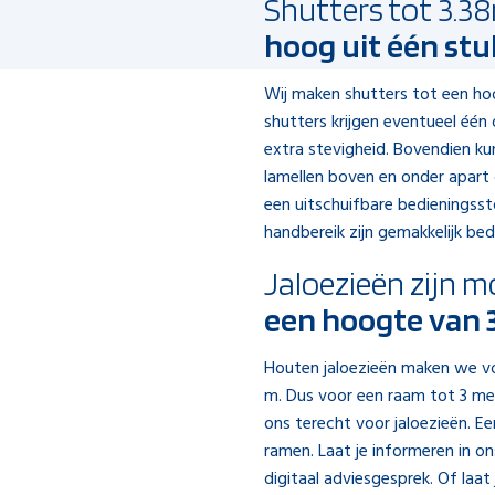
Shutters tot 3.3
hoog uit één stu
Wij maken shutters tot een hoo
shutters krijgen eventueel éé
extra stevigheid. Bovendien ku
lamellen boven en onder apart
een uitschuifbare bedieningssto
handbereik zijn gemakkelijk bed
Jaloezieën zijn m
een hoogte van 
Houten jaloezieën maken we v
m. Dus voor een raam tot 3 met
ons terecht voor jaloezieën. E
ramen. Laat je informeren in o
digitaal adviesgesprek. Of laat