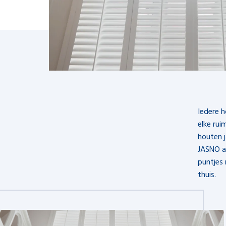
Iedere h
elke rui
houten j
JASNO al
puntjes
thuis.