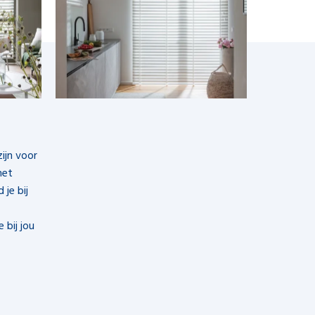
ijn voor
met
 je bij
bij jou