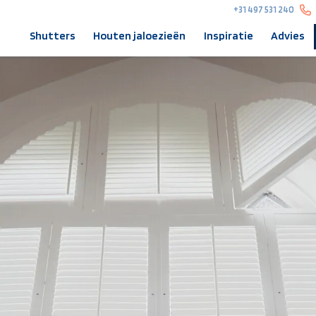
+31 497 531 240
Shutters
Houten jaloezieën
Inspiratie
Advies