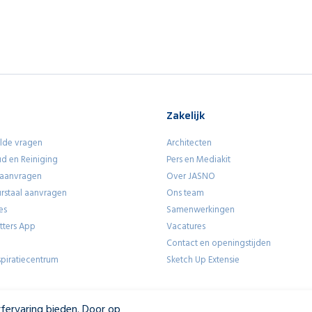
Zakelijk
lde vragen
Architecten
d en Reiniging
Pers en Mediakit
 aanvragen
Over JASNO
eurstaal aanvragen
Ons team
es
Samenwerkingen
utters App
Vacatures
Contact en openingstijden
piratiecentrum
Sketch Up Extensie
fervaring bieden. Door op