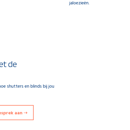
jaloezieën.
et de
oe shutters en blinds bij jou
gesprek aan ➝