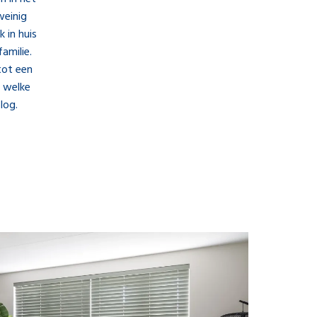
weinig
 in huis
amilie.
tot een
r welke
log.