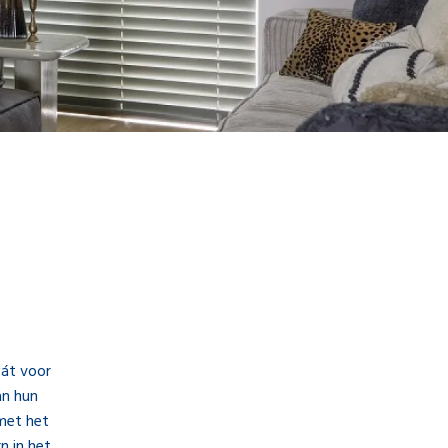
wát voor
an hun
 met het
n in het