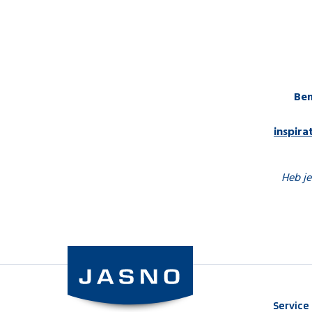
Ben
inspir
Heb je
Service