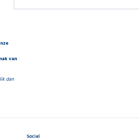
onze
mak van
lik dan
Social