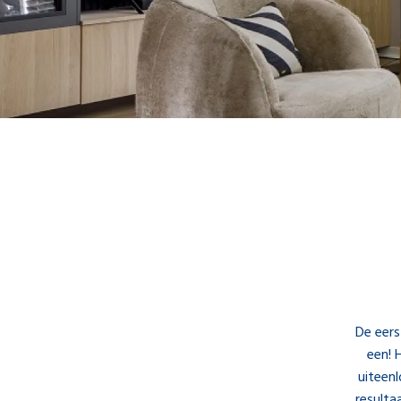
De eers
een! 
uiteenl
resulta