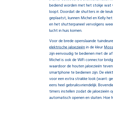
bediend worden met het stokje wat ve
loopt. Doordat de shutters in de keu
geplaatst, kunnen Michel en Kelly he
en het shutterpaneel vervolgens weer s
lucht in huis komen.
Voor de brede openslaande tuindeur
elektrische jaloezieën
in de kleur
Moss
zijn eenvoudig te bedienen met de afs
Michel is ook de WiFi connector bridg
waardoor de houten jaloezieën teven
smartphone te bedienen zijn. De elekt
voor een extra strakke look (want: g
eens heel gebruiksvriendelijk. Bovendi
timers instellen zodat de jaloezieën 
automatisch openen en sluiten. Hoe h