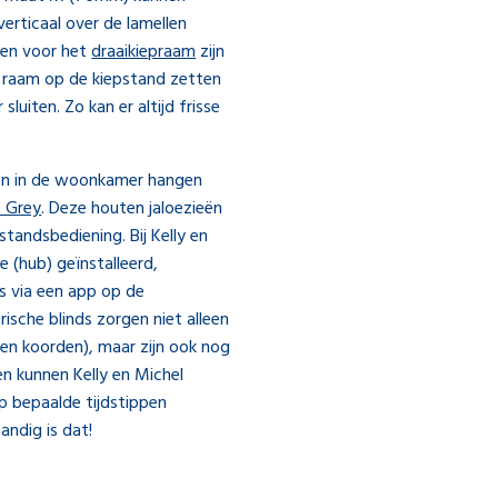
rticaal over de lamellen
ken voor het
draaikiepraam
zijn
t raam op de kiepstand zetten
luiten. Zo kan er altijd frisse
en in de woonkamer hangen
 Grey
. Deze houten jaloezieën
tandsbediening. Bij Kelly en
e (hub) geïnstalleerd,
s via een app op de
rische blinds zorgen niet alleen
een koorden), maar zijn ook nog
en kunnen Kelly en Michel
op bepaalde tijdstippen
andig is dat!