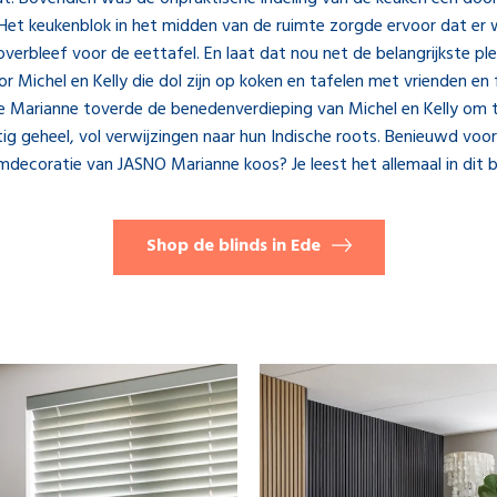
Het keukenblok in het midden van de ruimte zorgde ervoor dat er 
overbleef voor de eettafel. En laat dat nou net de belangrijkste plek
oor Michel en Kelly die dol zijn op koken en tafelen met vrienden en f
te Marianne toverde de benedenverdieping van Michel en Kelly om 
ig geheel, vol verwijzingen naar hun Indische roots. Benieuwd voo
mdecoratie van JASNO Marianne koos? Je leest het allemaal in dit b
Shop de blinds in Ede