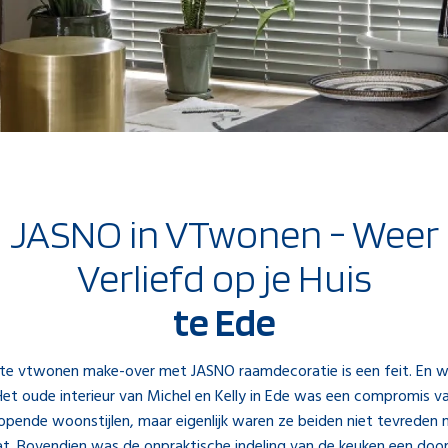
JASNO in VTwonen - Weer
Verliefd op je Huis
te Ede
te vtwonen make-over met JASNO raamdecoratie is een feit. En 
Het oude interieur van Michel en Kelly in Ede was een compromis v
opende woonstijlen, maar eigenlijk waren ze beiden niet tevreden
at. Bovendien was de onpraktische indeling van de keuken een door