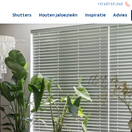
+31 497 531 240
Shutters
Houten jaloezieën
Inspiratie
Advies
 je Huis te Ede