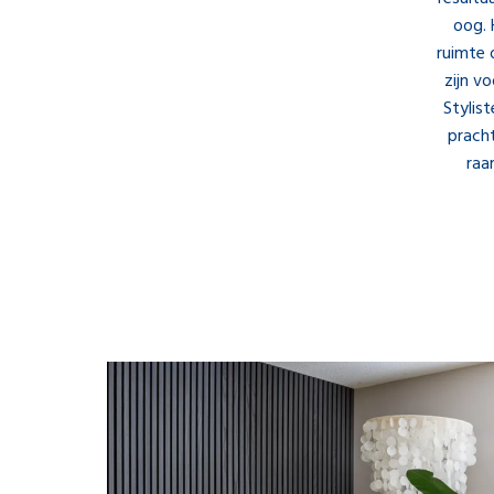
oog. 
ruimte 
zijn v
Stylis
pracht
raa