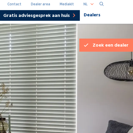
NL
Contact
Dealer area
Mediakit
Dealers
Gratis adviesgesprek aan huis
Hoofdna
DE
Zoek een
dealer