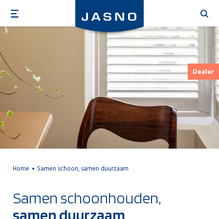
Overslaan
en
naar
de
inhoud
gaan
Dealer
Home
Samen schoon, samen duurzaam
Samen schoonhouden,
samen duurzaam