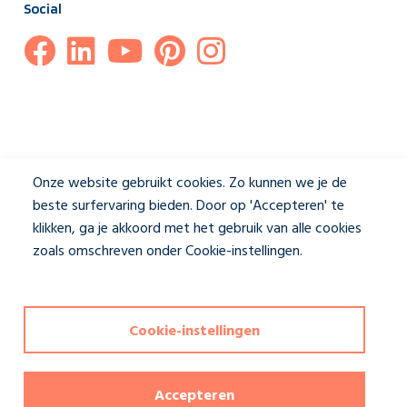
Social
Onze website gebruikt cookies. Zo kunnen we je de
beste surfervaring bieden. Door op 'Accepteren' te
klikken, ga je akkoord met het gebruik van alle cookies
zoals omschreven onder Cookie-instellingen.
Privacybeleid
Disclaimer & Privacybeleid
|
Cookie-instellingen
Cookie-instellingen
Deze website wordt beschermd door reCAPTCHA en het
privacybeleid
en de
servicevoorwaarden
van Google zijn van
toepassing. Copyrights reserved Jasno shutters
Accepteren