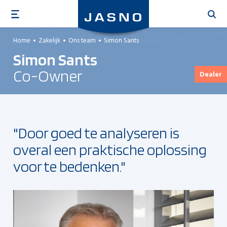
Overslaan
en
naar
Home
Zakelijk
Ons team
Simon Sants
de
Simon Sants
inhoud
gaan
Co-Owner
Dealer
"Door goed te analyseren is
overal een praktische oplossing
voor te bedenken."