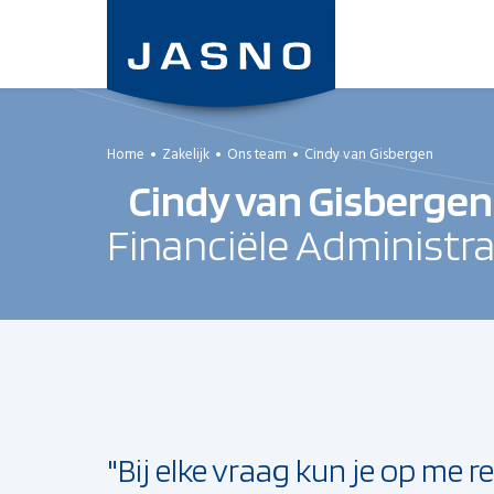
Overslaan
en
naar
de
inhoud
gaan
Home
Zakelijk
Ons team
Cindy van Gisbergen
Cindy van Gisbergen
Financiële Administra
"Bij elke vraag kun je op me r