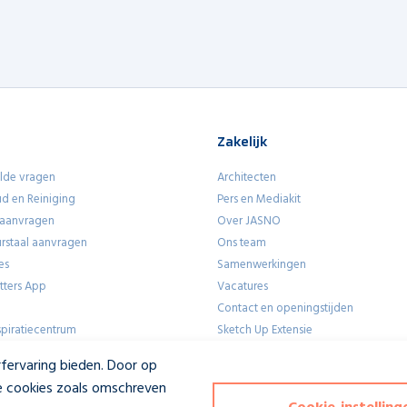
Zakelijk
lde vragen
Architecten
d en Reiniging
Pers en Mediakit
 aanvragen
Over JASNO
eurstaal aanvragen
Ons team
es
Samenwerkingen
utters App
Vacatures
Contact en openingstijden
piratiecentrum
Sketch Up Extensie
fervaring bieden. Door op
lle cookies zoals omschreven