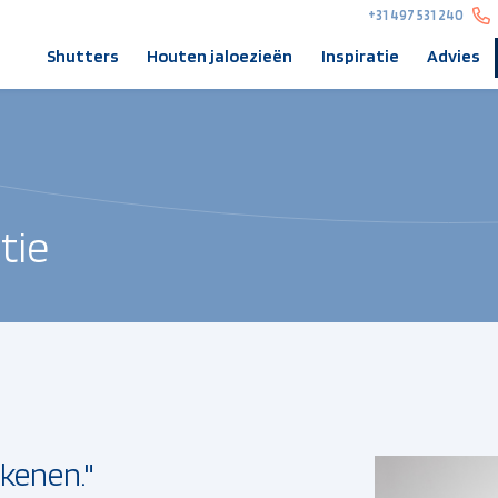
+31 497 531 240
Shutters
Houten jaloezieën
Inspiratie
Advies
tie
ekenen."