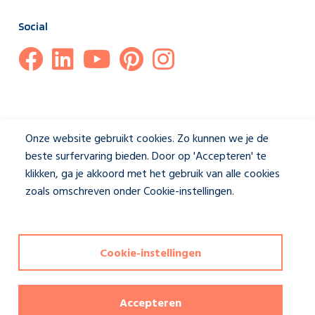
Social
Onze website gebruikt cookies. Zo kunnen we je de
beste surfervaring bieden. Door op 'Accepteren' te
klikken, ga je akkoord met het gebruik van alle cookies
zoals omschreven onder Cookie-instellingen.
Privacybeleid
Cookie-instellingen
Disclaimer & Privacybeleid
|
Cookie-instellingen
Deze website wordt beschermd door reCAPTCHA en het
Accepteren
privacybeleid
en de
servicevoorwaarden
van Google zijn van