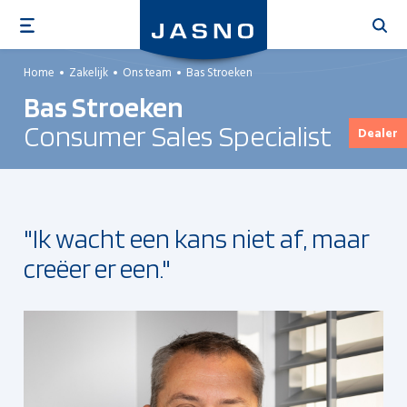
Overslaan
en
naar
Home
Zakelijk
Ons team
Bas Stroeken
de
Bas Stroeken
inhoud
gaan
Consumer Sales Specialist
Dealer
"Ik wacht een kans niet af, maar
creëer er een."