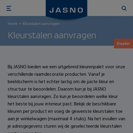
Overslaan
en
naar
Home
Kleurstalen aanvragen
de
Kleurstalen aanvragen
inhoud
gaan
Dealer
Bij JASNO bieden we een uitgebreid kleurenpalet voor onze
verschillende raamdecoratie producten. Vanaf je
beeldscherm is het echter lastig om de juiste kleur en
structuur te beoordelen. Daarom kun je bij JASNO
kleurstalen aanvragen. Zo kun je beoordelen welke kleur
het beste bij jouw interieur past. Bekijk de beschikbare
kleuren per product en voeg de gewenste kleurstalen toe
aan je winkelwagen (maximaal 4 stuks). Na het invullen van
je adresgegevens sturen wij de geselecteerde kleurstalen