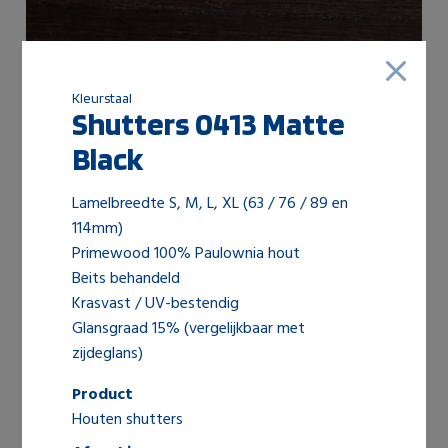
Kleurstaal
Shutters 0413 Matte
Black
Shutters 0421 Wengé
Lamelbreedte S, M, L, XL (63 / 76 / 89 en
114mm)
Primewood 100% Paulownia hout
Beits behandeld
Krasvast / UV-bestendig
Glansgraad 15% (vergelijkbaar met
zijdeglans)
Product
Houten shutters
Shutters 0416 Chocolate