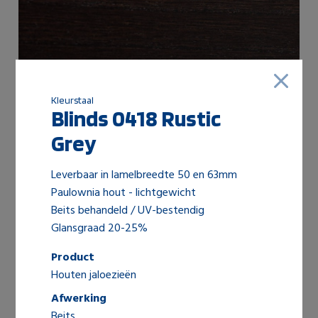
Kleurstaal
Blinds 0418 Rustic
Shutters 0421 Wengé
Grey
Leverbaar in lamelbreedte 50 en 63mm
Paulownia hout - lichtgewicht
Beits behandeld / UV-bestendig
Glansgraad 20-25%
Product
Houten jaloezieën
Afwerking
Shutters 0416 Chocolate
Beits