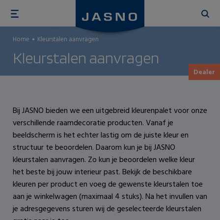
Overslaan
en
naar
Home
Kleurstalen aanvragen
de
Kleurstalen aanvragen
inhoud
gaan
Dealer
Bij JASNO bieden we een uitgebreid kleurenpalet voor onze
verschillende raamdecoratie producten. Vanaf je
beeldscherm is het echter lastig om de juiste kleur en
structuur te beoordelen. Daarom kun je bij JASNO
kleurstalen aanvragen. Zo kun je beoordelen welke kleur
het beste bij jouw interieur past. Bekijk de beschikbare
kleuren per product en voeg de gewenste kleurstalen toe
aan je winkelwagen (maximaal 4 stuks). Na het invullen van
je adresgegevens sturen wij de geselecteerde kleurstalen