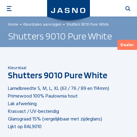
Overslaan
en
naar
Home
Kleurstalen aanvragen
Shutters 9010 Pure White
de
Shutters 9010 Pure White
inhoud
gaan
Dealer
Kleurstaal
Shutters 9010 Pure White
Lamelbreedte S, M, L, XL (63 / 76 / 89 en 114mm)
Primewood 100% Paulownia hout
Lak afwerking
Krasvast / UV-bestendig
Glansgraad 15% (vergelijkbaar met zijdeglans)
Lijkt op RAL9010