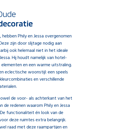
Oude
decoratie
t, hebben Phily en Jessa overgenomen
eze zijn door slijtage nodig aan
rbij ook helemaal niet in het ideale
 Jessa. Hij houdt namelijk van hotel-
e elementen en een warme uitstraling.
n eclectische woonstijl: een speels
 kleurcombinaties en verschillende
terialen.
zowel de voor- als achterkant van het
van de redenen waarom Phily en Jessa
. De functionaliteit én look van de
oor deze ruimtes extra belangrijk.
wel raad met deze raampartijen en