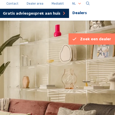
NL
Contact
Dealer area
Mediakit
Dealers
Gratis adviesgesprek aan huis
Hoofdna
DE
Zoek een
dealer