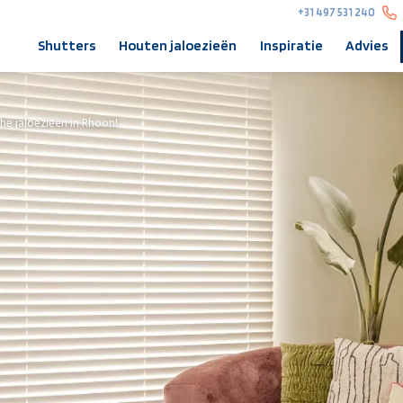
+31 497 531 240
Shutters
Houten jaloezieën
Inspiratie
Advies
he jaloezieën in Rhoon!