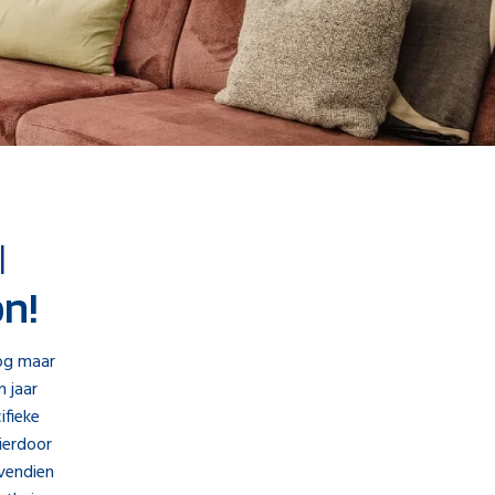
l
on!
nog maar
n jaar
ifieke
ierdoor
ovendien