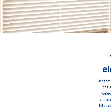
el
Jessami
net s
geled
vaste 
blijkt 