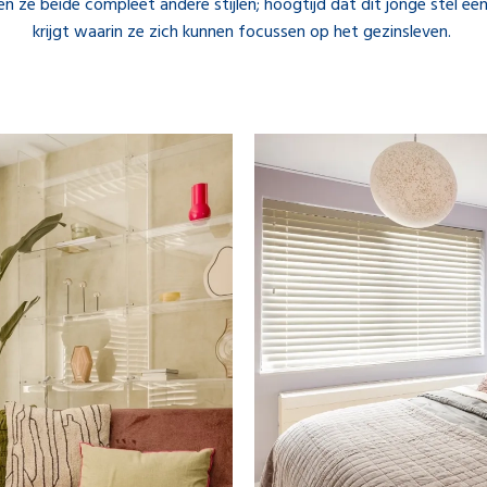
n ze beide compleet andere stijlen; hoogtijd dat dit jonge stel een
krijgt waarin ze zich kunnen focussen op het gezinsleven.