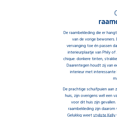
raam
De raambekleding die er hang
van de vorige bewoners. D
vervanging toe én passen daa
interieurplaatje van Phily of
chique: donkere tinten, strakk
Daarentegen houdt zij van ee
interieur met interessante
ma
De prachtige schuifpuien aan 
huis, zijn overigens wél een 
voor dit huis zijn gevallen
raambekleding zijn daarom v
Gelukkig weet
styliste Kelly