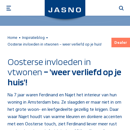
Overslaan
en
naar
de
inhoud
Home
Inspiratieblog
gaan
Dealer
Oosterse invloeden in vtwonen – weer verliefd op je huis!
Oosterse invloeden in
vtwonen
– 'weer verliefd op je
huis'!
Na 7 jaar waren Ferdinand en Najet het interieur van hun
woning in Amsterdam beu. Ze slaagden er maar niet in om
het grote woon- en leefgedeelte gezellig te krijgen. Daar
waar Najet houdt van warme kleuren en donkere accenten
met een Oosterse touch, ziet Ferdinand liever meer rust