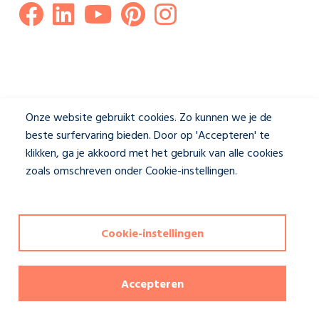
Onze website gebruikt cookies. Zo kunnen we je de
beste surfervaring bieden. Door op 'Accepteren' te
klikken, ga je akkoord met het gebruik van alle cookies
zoals omschreven onder Cookie-instellingen.
Privacybeleid
Disclaimer & Privacybeleid
|
Cookie-instellingen
Cookie-instellingen
Deze website wordt beschermd door reCAPTCHA en het
privacybeleid
en de
servicevoorwaarden
van Google zijn van
toepassing. Copyrights reserved Jasno shutters
Accepteren