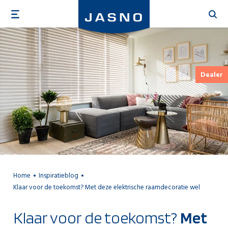
Overslaan
en
naar
de
inhoud
gaan
Dealer
Home
Inspiratieblog
Klaar voor de toekomst? Met deze elektrische raamdecoratie wel
Klaar voor de toekomst?
Met