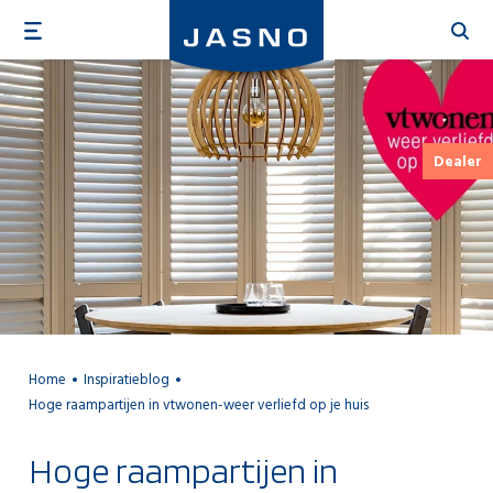
Overslaan
en
naar
de
inhoud
gaan
Dealer
Home
Inspiratieblog
Hoge raampartijen in vtwonen-weer verliefd op je huis
Hoge raampartijen in