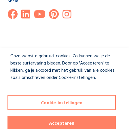
Social
Onze website gebruikt cookies. Zo kunnen we je de
beste surfervaring bieden. Door op 'Accepteren' te
klikken, ga je akkoord met het gebruik van alle cookies
zoals omschreven onder Cookie-instellingen.
Privacybeleid
Disclaimer & Privacybeleid
|
Cookie-instellingen
Cookie-instellingen
Deze website wordt beschermd door reCAPTCHA en het
privacybeleid
en de
servicevoorwaarden
van Google zijn van
toepassing. Copyrights reserved Jasno shutters
Accepteren