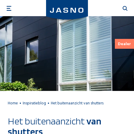
Overslaan
en
naar
de
inhoud
gaan
Dealer
Home
Inspiratieblog
Het buitenaanzicht van shutters
Het buitenaanzicht
van
shutters