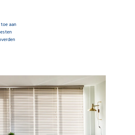
 toe aan
oesten
toverden