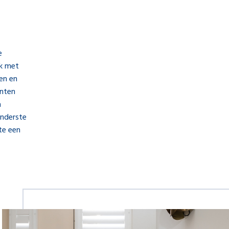
e
ok met
en en
inten
n
onderste
te een