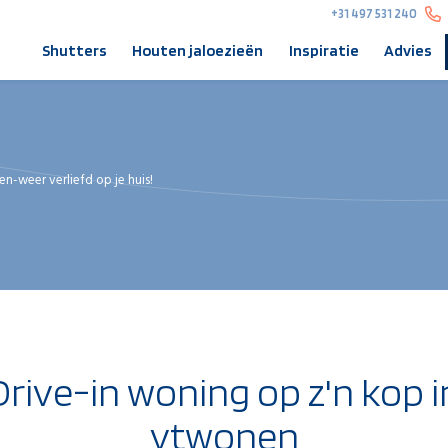
+31 497 531 240
Shutters
Houten jaloezieën
Inspiratie
Advies
n-weer verliefd op je huis!
Drive-in woning op z'n kop i
vtwonen