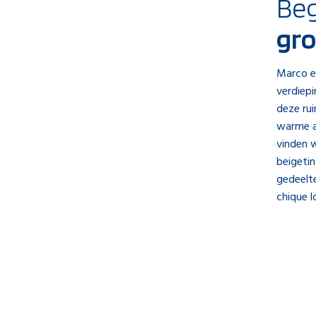
Be
gr
Marco e
verdiep
deze rui
warme aa
vinden w
beigetin
gedeelte
chique l