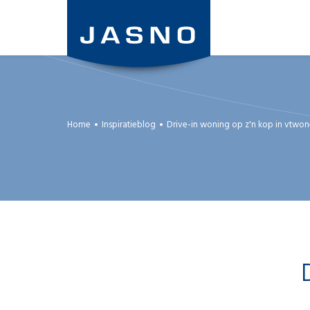
Overslaan
en
naar
de
inhoud
gaan
Home
Inspiratieblog
Drive-in woning op z'n kop in vtwone