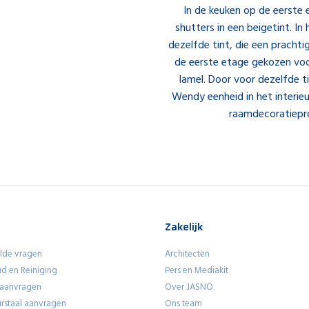
In de keuken op de eerst
shutters in een beigetint. In
dezelfde tint, die een prachti
de eerste etage gekozen vo
lamel. Door voor dezelfde t
Wendy eenheid in het interieu
raamdecoratiepr
Zakelijk
lde vragen
Architecten
d en Reiniging
Pers en Mediakit
 aanvragen
Over JASNO
eurstaal aanvragen
Ons team