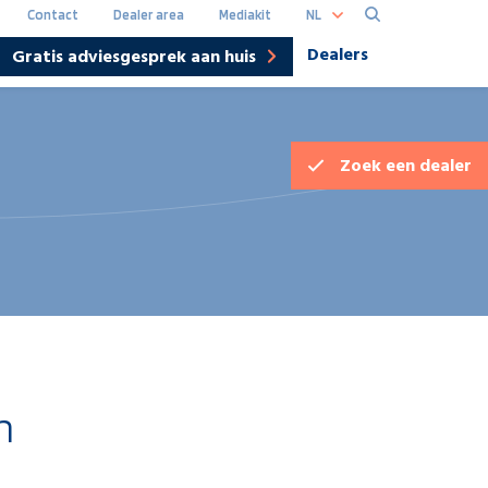
NL
Contact
Dealer area
Mediakit
Dealers
Gratis adviesgesprek aan huis
Hoofdna
DE
Zoek een
dealer
n