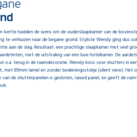
gane
ond
n Ivette hadden de wens om de ouderslaapkamer van de bovenst
ing te verhuizen naar de begane grond. Styliste Wendy ging dus o
mte aan de slag. Resultaat: een prachtige slaapkamer met veel gro
rdetinten, met de uitstraling van een luxe hotelkamer. De aardet
e o.a. terug in de raamdecoratie. Wendy koos voor shutters in ee
t, met 89mm lamel en zonder bedieningsstokje (silent view). Het 
 van de shutterpanelen is gesloten, raised panel, en geeft de ruim
ook.