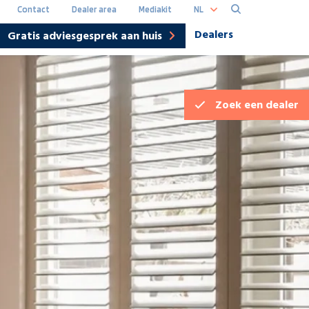
NL
Contact
Dealer area
Mediakit
Dealers
Gratis adviesgesprek aan huis
Hoofdna
DE
Zoek een
dealer