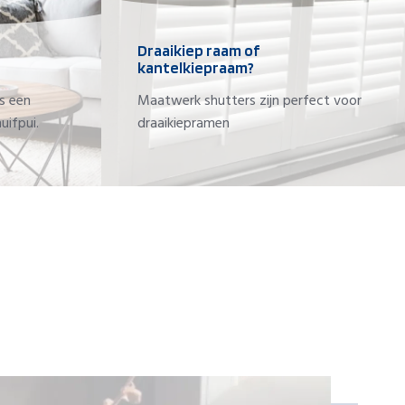
Draaikiep raam of
kantelkiepraam?
s een
Maatwerk shutters zijn perfect voor
uifpui.
draaikiepramen