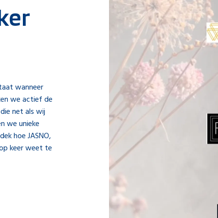
ker
taat wanneer
en we actief de
e net als wij
en we unieke
tdek hoe JASNO,
 op keer weet te