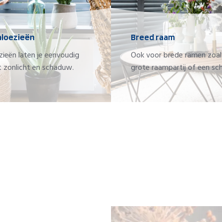
aloezieën
Breed raam
zieën laten je eenvoudig
Ook voor brede ramen zoal
 zonlicht en schaduw.
grote raampartij of een sch