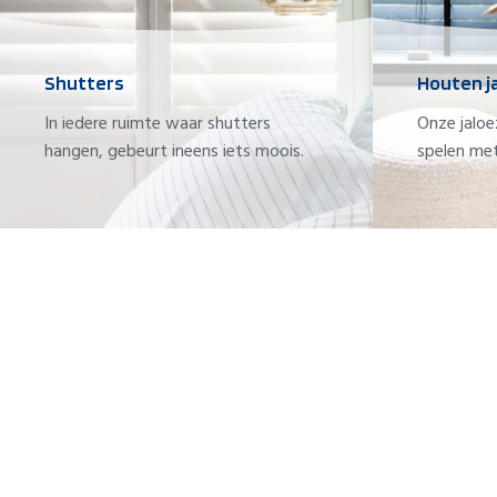
Shutters
Houten j
In iedere ruimte waar shutters
Onze jaloe
hangen, gebeurt ineens iets moois.
spelen met