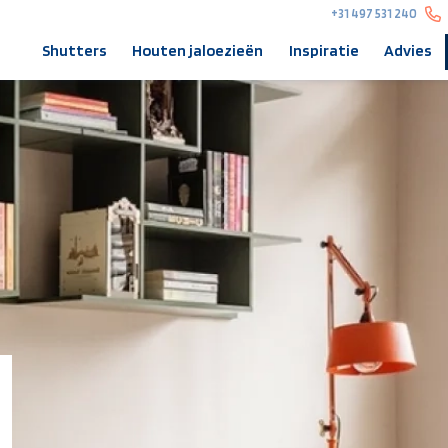
+31 497 531 240
Shutters
Houten jaloezieën
Inspiratie
Advies